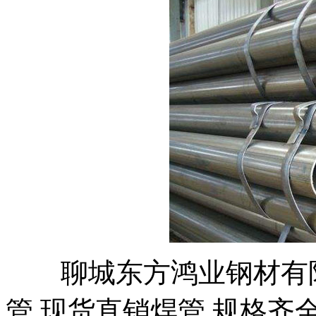
聊城东方鸿业钢材有
管 现货直销焊管 规格齐